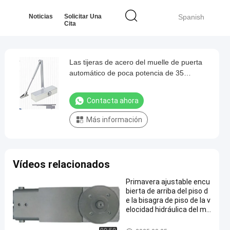
Noticias
Solicitar Una
Spanish
Cita
Las tijeras de acero del muelle de puerta
automático de poca potencia de 35
kilogramos arman la aleación de aluminio
de la puerta encubren
Contacta ahora
Más información
Vídeos relacionados
Primavera ajustable encu
bierta de arriba del piso d
e la bisagra de piso de la v
elocidad hidráulica del mu
elle de puerta de la puerta
de cristal
Muelle de puerta automático