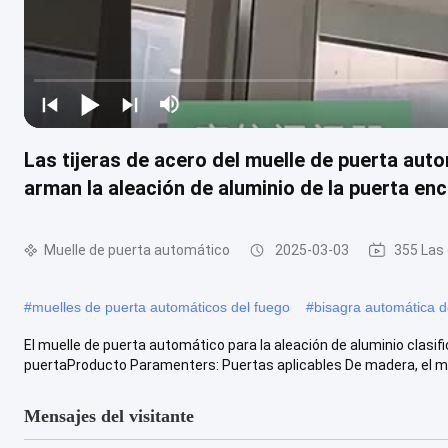
Las tijeras de acero del muelle de puerta au
arman la aleación de aluminio de la puerta en
Muelle de puerta automático
2025-03-03
355 Las
#
muelles de puerta automáticos del fuego
#
bisagra automática d
El muelle de puerta automático para la aleación de aluminio clasif
puertaProducto Paramenters: Puertas aplicables De madera, el m
Mensajes del visitante