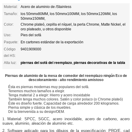
Material:
Acero de aluminio de /Stainless
Tamaño:
los 50mmx80MM, los 50mmx100MM, los 50mmx120MM, los
50mmx150MM,
Color:
Chrome plateó, cepilla el níquel, la perla Chrome, Matte Nickel, el
oro plateado, u otros disponible
Uso:
Pies del sofá
Paquete:
En cartones estándar de la exportación
Código
9401909000
del HS:
piernas del sofá del reemplazo
piernas decorativas de la tabla
Alta luz:
,
Piernas de aluminio de la mesa de comedor del reemplazo ningún Eco de
descoloramiento - alto rendimiento amistoso
Ésta es piernas modernas muy populares del sofá.
Tenemos muchos tamaños a elegir.
Tenga material 2 a elegir: Hierro y acero inoxidable
También tenga muchos colores. Satén y color polaco (o Chrome plateó)
Éste es diseño fuerte. Capacidad de carga alrededor 200 kilogramos.
Pierna simple y clásica de los muebles.
Dé la bienvenida a su design/OEM.
Material: SPCC, SGCC, acero inoxidable, acero de carbono, acero
1.
suave, aluminio, aleación de aluminio etc.
2. Software aplicado para los dibujos de la especificación: PRO/E, cad