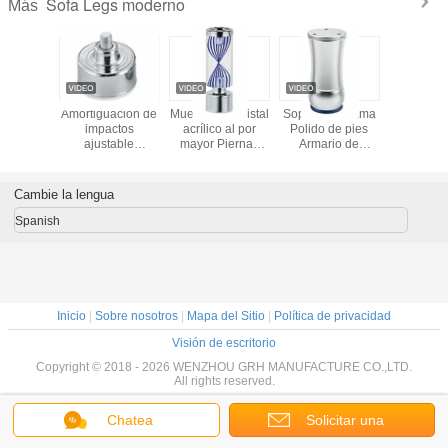
Sofa Legs moderno
Más
aca
Amortiguación de
Muebles de cristal
Soporte de cama
Aleación
ente del
impactos
acrílico al por
Polido de pies
Legs mo
la rueda
ajustable
mayor Piernas
Armario de
dureza fue
dor de 3
Ajustador
Mesa Cama
televisión de oro
cinc de
s con el
Proyector
Pierna Sofá Silla
brillante estilo
piernas 
giratorio
Muebles Gabinete
Piernas para sala
cónico Sofá de
mueble
Cambie la lengua
para los
Dormitorio
de estar Cuarto
hierro Pierna de
gabin
bles
Nivelador Patas
de dormir Cocina
metal para
Spanish
de nivel para Piso
Aplicación
muebles
de madera
hospitalaria
Alfombra
Inicio
|
Sobre nosotros
|
Mapa del Sitio
|
Política de privacidad
Visión de escritorio
Copyright © 2018 - 2026 WENZHOU GRH MANUFACTURE CO.,LTD.
All rights reserved.
Chatea
Solicitar una