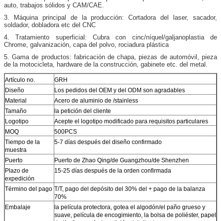
auto, trabajos sólidos y CAM/CAE.
3. Máquina principal de la producción: Cortadora del laser, sacador,
soldador, dobladora etc del CNC
4. Tratamiento superficial: Cubra con cinc/níquel/galjanoplastia de
Chrome, galvanización, capa del polvo, rociadura plástica
5. Gama de productos: fabricación de chapa, piezas de automóvil, pieza
de la motocicleta, hardware de la construcción, gabinete etc. del metal.
Artículo no.
GRH
Diseño
Los pedidos del OEM y del ODM son agradables
Material
Acero de aluminio de /stainless
Tamaño
la petición del cliente
Logotipo
Acepte el logotipo modificado para requisitos particulares
MOQ
500PCS
Tiempo de la
5-7 días después del diseño confirmado
muestra
Puerto
Puerto de Zhao Qing/de Guangzhou/de Shenzhen
Plazo de
15-25 días después de la orden confirmada
expedición
Término del pago
T/T, pago del depósito del 30% del + pago de la balanza
70%
Embalaje
la película protectora, gotea el algodón/el paño grueso y
suave, película de encogimiento, la bolsa de poliéster, papel