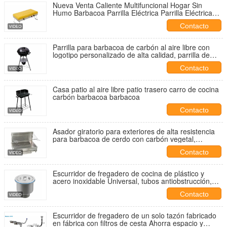
Nueva Venta Caliente Multifuncional Hogar Sin
Humo Barbacoa Parrilla Eléctrica Parrilla Eléctrica
Barbacoa Interior Desmontable
Contacto
Parrilla para barbacoa de carbón al aire libre con
logotipo personalizado de alta calidad, parrilla de
acero inoxidable para barbacoa para promoción
Contacto
Casa patio al aire libre patio trasero carro de cocina
carbón barbacoa barbacoa
Contacto
Asador giratorio para exteriores de alta resistencia
para barbacoa de cerdo con carbón vegetal,
maquinaria para el procesamiento de carne
Contacto
Escurridor de fregadero de cocina de plástico y
acero inoxidable Universal, tubos antiobstrucción,
cesta para vasos de recogida de residuos para uso
Contacto
en baño, venta al por mayor
Escurridor de fregadero de un solo tazón fabricado
en fábrica con filtros de cesta Ahorra espacio y