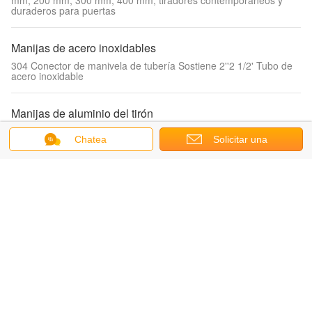
mm, 200 mm, 300 mm, 400 mm, tiradores contemporáneos y
duraderos para puertas
Manijas de acero inoxidables
304 Conector de manivela de tubería Sostiene 2''2 1/2' Tubo de
acero inoxidable
Manijas de aluminio del tirón
Aluminio de alta calidad Modernos Minimalista Armario Armario
Chatea
Solicitar una
Oro Plata Martillo Modo de cajón mango
cotización
Tirador de puerta de la aleación del cinc
Manipulador de palanca de la placa de la puerta del mango de
acero inoxidable de aleación de zinc de mecanizado
Accesorios modernos de la cocina
Manguera de desagüe universal para fregadero de cocina de un
seno, al por mayor de fábrica, antiolor e insectos
Tiradores de puerta de cristal