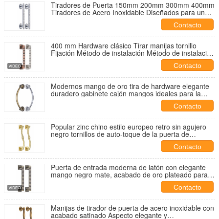
Tiradores de Puerta 150mm 200mm 300mm 400mm
Tiradores de Acero Inoxidable Diseñados para un
Agarre Mejorado y Durabilidad Duradera
Contacto
400 mm Hardware clásico Tirar manijas tornillo
Fijación Método de instalación Método de instalación
Método de instalación Método de instalación Método
Contacto
de instalación Método de instalación Método de
instalación Método de instalación Método de
instalación Método de instalación Método de
Modernos mango de oro tira de hardware elegante
instalación
duradero gabinete cajón mangos ideales para la
cocina de la oficina y muebles de baño
Contacto
Popular zinc chino estilo europeo retro sin agujero
negro tornillos de auto-toque de la puerta de
comercio de la puerta interior de la manija
Contacto
Puerta de entrada moderna de latón con elegante
mango negro mate, acabado de oro plateado para
residencias comerciales y hoteles
Contacto
Manijas de tirador de puerta de acero inoxidable con
acabado satinado Aspecto elegante y