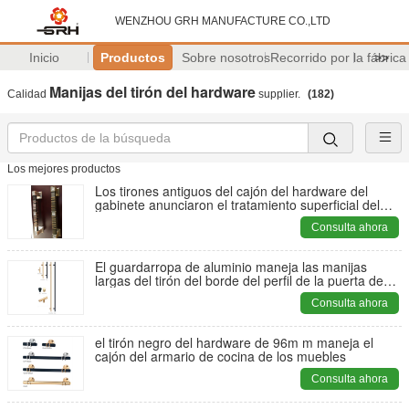
WENZHOU GRH MANUFACTURE CO.,LTD
Inicio
Productos
Sobre nosotros
Recorrido por la fábrica
>>
Manijas del tirón del hardware
Calidad
supplier.
(182)
Los mejores productos
Los tirones antiguos del cajón del hardware del
gabinete anunciaron el tratamiento superficial del
color
Consulta ahora
El guardarropa de aluminio maneja las manijas
largas del tirón del borde del perfil de la puerta de
gabinete
Consulta ahora
el tirón negro del hardware de 96m m maneja el
cajón del armario de cocina de los muebles
Consulta ahora