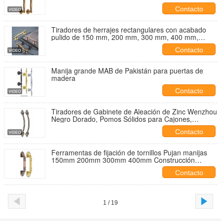
contemporáneo Herrajes de puerta resistentes para
Contacto
áreas de alto tráfico
Tiradores de herrajes rectangulares con acabado
pulido de 150 mm, 200 mm, 300 mm, 400 mm,
tiradores contemporáneos y duraderos para puertas
Contacto
Manija grande MAB de Pakistán para puertas de
madera
Contacto
Tiradores de Gabinete de Aleación de Zinc Wenzhou
Negro Dorado, Pomos Sólidos para Cajones,
Tiradores Metálicos para Puertas de Cocina, Tirador
Contacto
para Muebles
Ferramentas de fijación de tornillos Pujan manijas
150mm 200mm 300mm 400mm Construcción
robusta adecuada para puertas y cajones de trabajo
Contacto
pesado
1 / 19