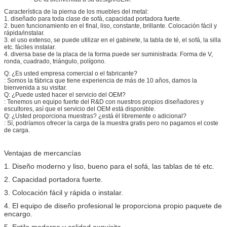
Característica de la pierna de los muebles del metal:
1. diseñado para toda clase de sofá, capacidad portadora fuerte.
2. buen funcionamiento en el final, liso, constante, brillante. Colocación fácil y
rápida/instalar.
3. el uso extenso, se puede utilizar en el gabinete, la tabla de té, el sofá, la silla
etc. fáciles instalar.
4. diversa base de la placa de la forma puede ser suministrada: Forma de V,
ronda, cuadrado, triángulo, polígono.
Q: ¿Es usted empresa comercial o el fabricante?
: Somos la fábrica que tiene experiencia de más de 10 años, damos la
bienvenida a su visitar.
Q: ¿Puede usted hacer el servicio del OEM?
: Tenemos un equipo fuerte del R&D con nuestros propios diseñadores y
escultores, así que el servicio del OEM está disponible.
Q: ¿Usted proporciona muestras? ¿está él libremente o adicional?
: Sí, podríamos ofrecer la carga de la muestra gratis pero no pagamos el coste
de carga.
Ventajas de mercancías
1. Diseño moderno y liso, bueno para el sofá, las tablas de té etc.
2. Capacidad portadora fuerte.
3. Colocación fácil y rápida o instalar.
4. El equipo de diseño profesional le proporciona propio paquete de
encargo.
5. Estilo moderno y calidad exquisita.