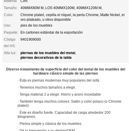
Material:
Cinc
Tamaño:
40MMX80M M, LOS 40MMX100M, 40MMX120M M,
Color:
Chrome plateó, cepilla el níquel, la perla Chrome, Matte Nickel, el
oro plateado, u otros disponible
Uso:
pies de los muebles
Paquete:
En cartones estándar de la exportación
Código
9401909000
del HS:
piernas de los muebles del metal
Alta luz:
,
piernas decorativas de la tabla
Diverso tratamiento de superficie del color del metal de los muebles del
hardware clásico simple de las piernas
· Ésta es piernas modernas muy populares del sofá.
· Tenemos muchos tamaños a elegir.
· Tenga material 2 a elegir: Hierro y acero inoxidable
· También tenga muchos colores. Satén y color polaco (o Chrome
plateó)
· Éste es diseño fuerte. Capacidad de carga alrededor 200
kilogramos.
· Pierna simple y clásica de los muebles.
· Dé la bienvenida a su design/OEM.