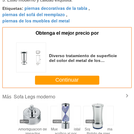
piernas decorativas de la tabla
Etiquetas:
,
piernas del sofá del reemplazo
,
piernas de los muebles del metal
Obtenga el mejor precio por
Diverso tratamiento de superficie
del color del metal de los
muebles del hardware clásico
simple de las piernas
Continuar
Sofa Legs moderno
Más
aca
Amortiguación de
Muebles de cristal
Soporte de cama
Aleación
ente del
impactos
acrílico al por
Polido de pies
Legs mo