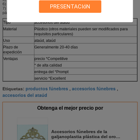
6) se aceptan los diseños de los clientes.
PRESENTACIóN
7) para más detalles del producto, visitar por favor amablemente nuestra
página web.
Tipo
accesorios del ataúd
Material
Plástico (otros materiales pueden ser modificados para
requisitos particulares)
Uso
ataúd, ataúd
Plazo de
Generalmente 20-40 días
expedición
Ventajas
precio *Competitive
* de alta calidad
entrega del *Prompt
servicio *Excellent
productos fúnebres
accesorios fúnebres
Etiquetas:
,
,
accesorios del ataúd
Obtenga el mejor precio por
Accesorios fúnebres de la
galjanoplastia plástica del oro