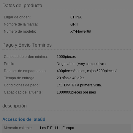
Datos del producto
Lugar de origen:
CHINA
Nombre de la marca:
GRH
Número de modelo:
XY-Flower6#
Pago y Envío Términos
Cantidad de orden mínima:
1000pieces
Precio:
Negotiable（very competitive）
Detalles de empaquetado:
400pieces/bolsos, cajas 5200pieces/
Tiempo de entrega:
20 días a 40 días
Condiciones de pago:
L/C, D/P, T/T a primera vista.
Capacidad de la fuente:
1000000pieces por mes
descripción
Accesorios del ataúd
Mercado caliente:
Los E.E.U.U., Europa