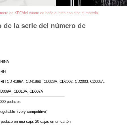
número de KFC/del cuarto de baño cubren con cinc el material
o de la serie del número de
HINA
GRH
RH-CD-4186A, CD4186B, CD328A, CD2002, CD2003, CD008A,
D009A, CD010A, CD007A
000 pedazos
egotiable（very competitive）
 pedazo en una caja, 20 cajas en un cartón