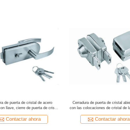
re Acero inoxidable sin marco
Acero inoxidable de carga pesad
o oculto Espejo pivote de vidrio
Aleación de zinc Cubierta del horno
a puerta de la ducha Para gafas de
la puerta de cromo pulido acabado 
ducha
para el gabinete
Contactar ahora
Contactar ahora