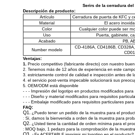
Serirs de la cerradura de
Descripción de producto:
Artículo
Cerradura de puerta de KFC y c
Material
El acero inoxida
Color
Cualquier color puede ser mod
Uso
Puerta, gabinete, c
Acabado
PB, AB
CD-4186A, CD4186B, CD328A,
Number modelo
CD01
Ventajas:
1.
Precio competitivo (fabricante directo) con nuestro buen 
2. Tenemos más de 12 años de experiencia en este camp
3. estrictamente control de calidad e inspección antes de l
4. el servicio post-venta impecable solucionará sus preoc
5. OEM/ODM está disponible
- - - Impresión del logotipo en productos modificados para 
- - - Diseño y material modificados para requisitos particul
- - - Embalaje modificado para requisitos particulares par
FAQ:
Q1.
¿Puedo tener un pedido de la muestra para el produc
: Sí, damos la bienvenida a orden de la muestra para prob
Q2.
¿Usted tiene la cantidad de orden mínima para el pro
: MOQ bajo, 1 pedazo para la comprobación de la muestra 
Q3.
¿Es ACEPTABLE imprimir mi logotipo en el producto?