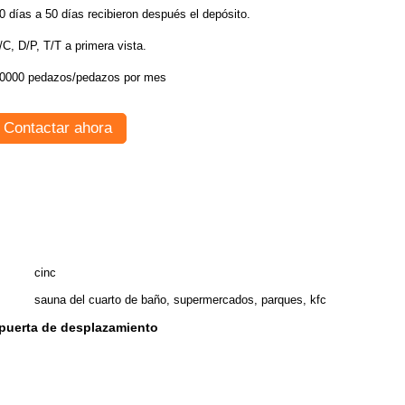
0 días a 50 días recibieron después el depósito.
/C, D/P, T/T a primera vista.
0000 pedazos/pedazos por mes
Contactar ahora
cinc
sauna del cuarto de baño, supermercados, parques, kfc
e puerta de desplazamiento