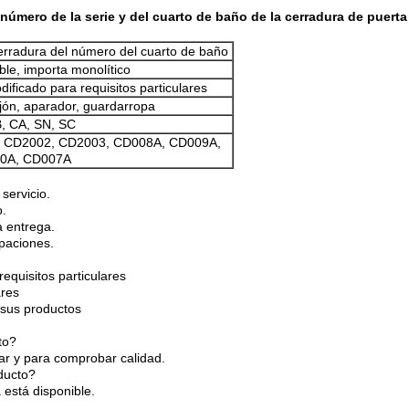
l número de la serie y del cuarto de baño de la cerradura de puer
erradura del número del cuarto de baño
ble, importa monolítico
ificado para requisitos particulares
ajón, aparador, guardarropa
, CA, SN, SC
 CD2002, CD2003, CD008A, CD009A,
0A, CD007A
servicio.
o.
a entrega.
upaciones.
requisitos particulares
ares
a sus productos
to?
ar y para comprobar calidad.
ducto?
está disponible.