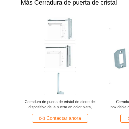
Más Cerradura de puerta de cristal
illa balcón
Sillón de cristal de aleación de aluminio de
Hardwa
 inoxidable
doble lado ajustable soporte de soporte de 180
Enmarcad
grados
Cadena de l
a
Contactar ahora