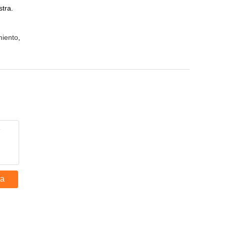
tra.
miento
,
ta