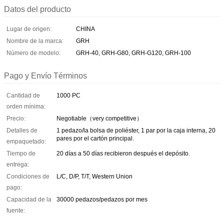
Datos del producto
Lugar de origen:
CHINA
Nombre de la marca:
GRH
Número de modelo:
GRH-40, GRH-G80, GRH-G120, GRH-100
Pago y Envío Términos
Cantidad de
1000 PC
orden mínima:
Precio:
Negotiable（very competitive）
Detalles de
1 pedazo/la bolsa de poliéster, 1 par por la caja interna, 20
pares por el cartón principal.
empaquetado:
Tiempo de
20 días a 50 días recibieron después el depósito.
entrega:
Condiciones de
L/C, D/P, T/T, Western Union
pago:
Capacidad de la
30000 pedazos/pedazos por mes
fuente: