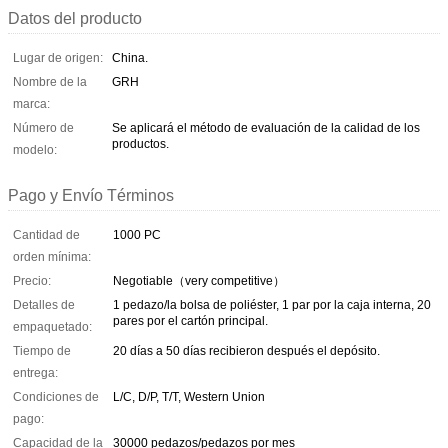
Datos del producto
Lugar de origen:
China.
Nombre de la
GRH
marca:
Número de
Se aplicará el método de evaluación de la calidad de los
productos.
modelo:
Pago y Envío Términos
Cantidad de
1000 PC
orden mínima:
Precio:
Negotiable（very competitive）
Detalles de
1 pedazo/la bolsa de poliéster, 1 par por la caja interna, 20
pares por el cartón principal.
empaquetado:
Tiempo de
20 días a 50 días recibieron después el depósito.
entrega:
Condiciones de
L/C, D/P, T/T, Western Union
pago:
Capacidad de la
30000 pedazos/pedazos por mes