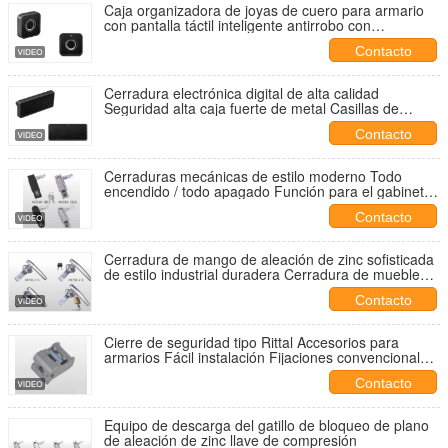
Caja organizadora de joyas de cuero para armario
con pantalla táctil inteligente antirrobo con
contraseña electrónica segura con construcción de
Contacto
metal
Cerradura electrónica digital de alta calidad
Seguridad alta caja fuerte de metal Casillas de
seguridad de oficina Contraseña de acceso
Contacto
Cerraduras mecánicas de estilo moderno Todo
encendido / todo apagado Función para el gabinete
eléctrico
Contacto
Cerradura de mango de aleación de zinc sofisticada
de estilo industrial duradera Cerradura de muebles
para armarios
Contacto
Cierre de seguridad tipo Rittal Accesorios para
armarios Fácil instalación Fijaciones convencionales
para armarios eléctricos Piezas
Contacto
Equipo de descarga del gatillo de bloqueo de plano
de aleación de zinc llave de compresión