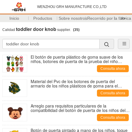
WENZHOU GRH MANUFACTURE CO.,LTD
Inicio
Productos
Sobre nosotros
Recorrido por la fábrica
>>
toddler door knob
Calidad
supplier.
(35)
El botón de puerta plástico de goma suave de los
niños, botones de puerta de la prueba del niño
modificó color para requisitos particulares
Consulta ahora
Material del Pvc de los botones de puerta del
armario de los niños plásticos de goma para el
guardarropa del aparador de los niños
Consulta ahora
Arreglo para requisitos particulares de la
compatibilidad del botón de puerta de los niños del
ODM del OEM alto aceptable
Consulta ahora
Botón de puerta pintado a mano de los niños, toque