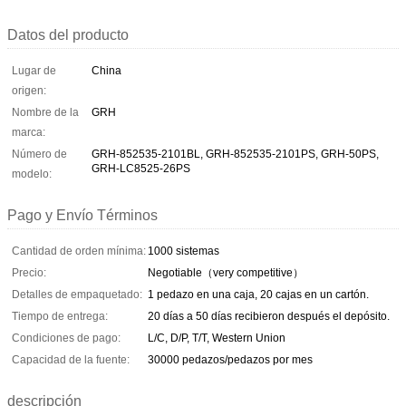
Datos del producto
Lugar de
China
origen:
Nombre de la
GRH
marca:
Número de
GRH-852535-2101BL, GRH-852535-2101PS, GRH-50PS,
GRH-LC8525-26PS
modelo:
Pago y Envío Términos
Cantidad de orden mínima:
1000 sistemas
Precio:
Negotiable（very competitive）
Detalles de empaquetado:
1 pedazo en una caja, 20 cajas en un cartón.
Tiempo de entrega:
20 días a 50 días recibieron después el depósito.
Condiciones de pago:
L/C, D/P, T/T, Western Union
Capacidad de la fuente:
30000 pedazos/pedazos por mes
descripción