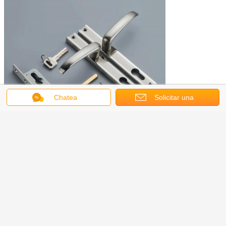
Chatea
Solicitar una
cotización
FAQ:
1.
¿quién son nosotros?
Nos basan en ZHEJIANG, China, comenzamos a partir de 1999,
vendemos a Norteamérica (00,00%), Asia sudoriental (00,00%),